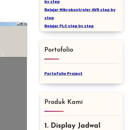
by step
Belajar Mikrokontroler AVR step by
step
Belajar PLC step by step
Portofolio
Portofolio Project
Produk Kami
1. Display Jadwal