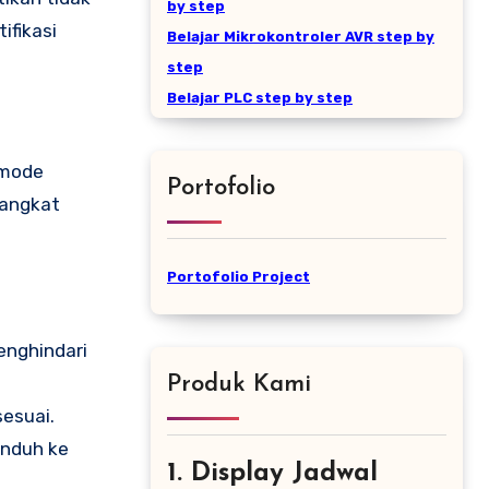
by step
ifikasi
Belajar Mikrokontroler AVR step by
step
Belajar PLC step by step
 mode
Portofolio
rangkat
Portofolio Project
enghindari
Produk Kami
sesuai.
unduh ke
1. Display Jadwal