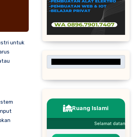
arus
atau
sistem
input
bkan