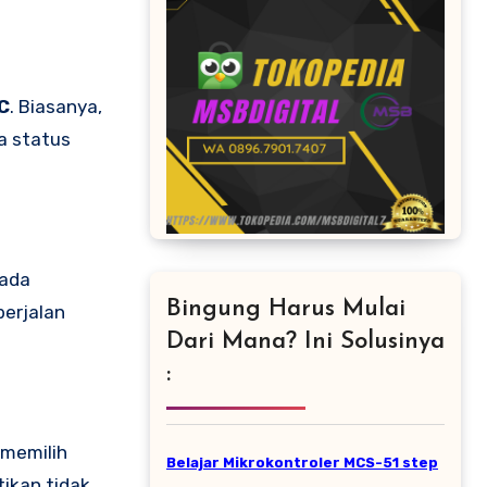
C
. Biasanya,
a status
 ada
Bingung Harus Mulai
erjalan
Dari Mana? Ini Solusinya
:
 memilih
Belajar Mikrokontroler MCS-51 step
ikan tidak