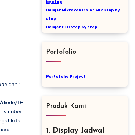
by step
Belajar Mikrokontroler AVR step by
step
Belajar PLC step by step
Portofolio
Portofolio Project
ode dan 1
d/diode/D-
Produk Kami
an sumber
ngat kita
cara
1. Display Jadwal