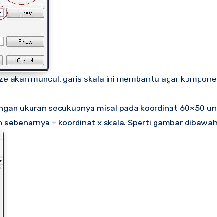
ize akan muncul, garis skala ini membantu agar kompon
engan ukuran secukupnya misal pada koordinat 60×50 un
ebenarnya = koordinat x skala. Sperti gambar dibawah 