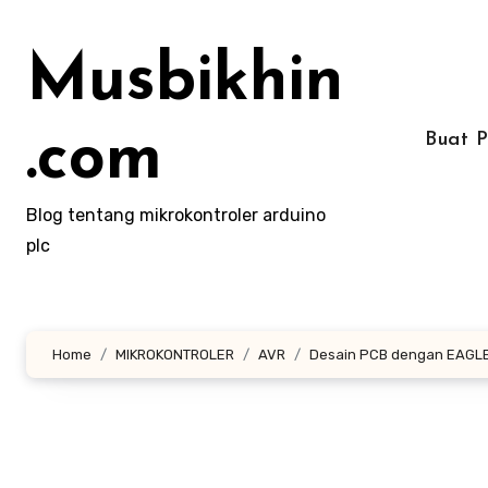
Lewati
ke
Musbikhin
konten
.com
Buat 
Blog tentang mikrokontroler arduino
plc
Home
MIKROKONTROLER
AVR
Desain PCB dengan EAGL