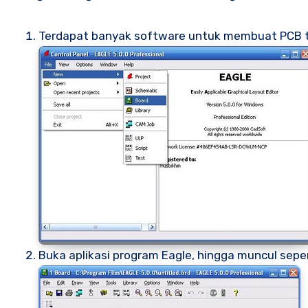
Terdapat banyak software untuk membuat PCB te
Buka aplikasi program Eagle, hingga muncul sepe