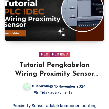
PLC
PLC IDEC
Tutorial Pengkabelan
Wiring Proximity Sensor
pada PLC IDEC: Panduan
Musbikhin
15 November 2024
Lengkap
Tidak ada komentar
Proximity Sensor adalah komponen penting