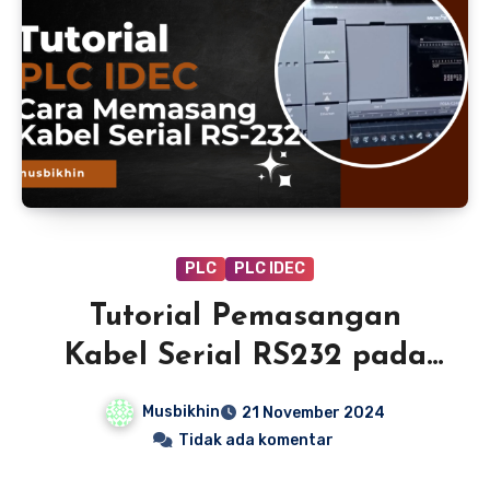
PLC
PLC IDEC
Tutorial Pemasangan
Kabel Serial RS232 pada
PLC IDEC: Langkah
Musbikhin
21 November 2024
Mudah dan Praktis
Tidak ada komentar