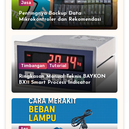
Jasa
Pentingnya Backup Data
Mikrokontroler dan Rekomendasi
Jasa Copy IC Terpercaya
Timbangan
Tutorial
Ringkasan Manual Teknis BAYKON
BX11 Smart Process Indicator
tes