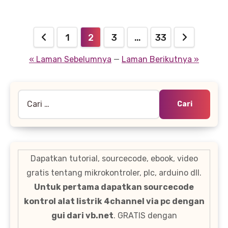
Paginasi
1
2
3
…
33
pos
« Laman Sebelumnya
—
Laman Berikutnya »
Cari
untuk:
Dapatkan tutorial, sourcecode, ebook, video
gratis tentang mikrokontroler, plc, arduino dll.
Untuk pertama dapatkan sourcecode
kontrol alat listrik 4channel via pc dengan
gui dari vb.net
. GRATIS dengan