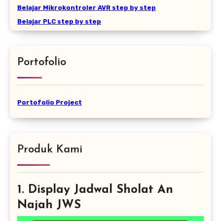
Belajar Mikrokontroler AVR step by step
Belajar PLC step by step
Portofolio
Portofolio Project
Produk Kami
1. Display Jadwal Sholat An
Najah JWS