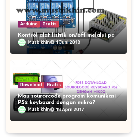
Arduino
Gratis
Kontrol alat listrik on/off melalui pc
Musbikhin
1 Juni 2018
Download
Gratis
Mau sourcecode program komunikasi
PS2 keyboard dengan mikro?
Musbikhin
18 April 2017