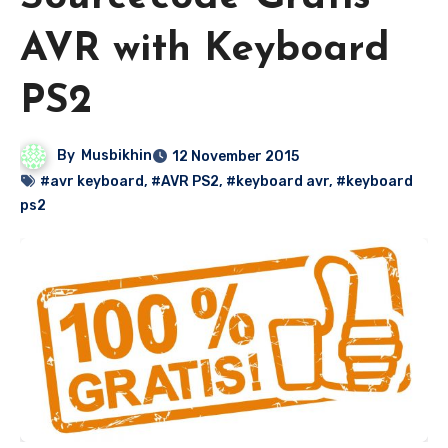
AVR with Keyboard
PS2
By
Musbikhin
12 November 2015
#avr keyboard
,
#AVR PS2
,
#keyboard avr
,
#keyboard
ps2