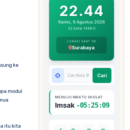
gsung ke
rupa modul
emua
 itu kita