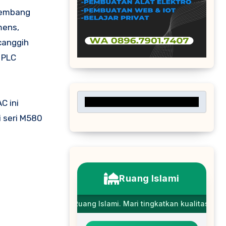
mens,
canggih
 PLC
C ini
i seri M580