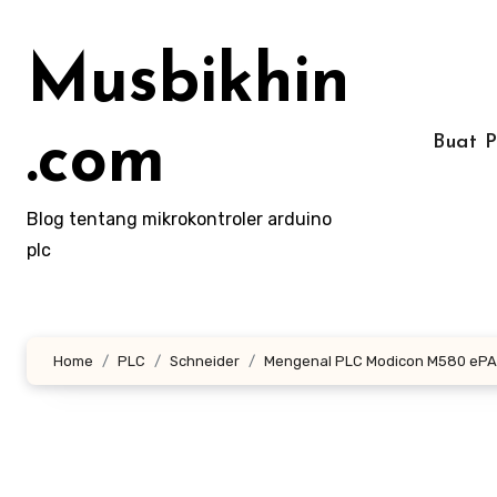
Lewati
ke
Musbikhin
konten
.com
Buat 
Blog tentang mikrokontroler arduino
plc
Home
PLC
Schneider
Mengenal PLC Modicon M580 eP