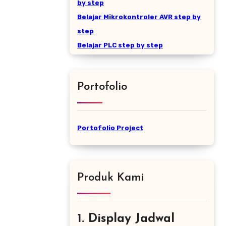
by step
Belajar Mikrokontroler AVR step by
step
Belajar PLC step by step
Portofolio
Portofolio Project
Produk Kami
1. Display Jadwal