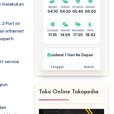
sa melakukan
2 Port ini
dan ethernet
seperti
t service
upun
Toko Online Tokopedia
dan