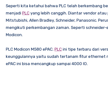
Seperti kita ketahui bahwa PLC telah berkembang begitu pesat, dari yang sekedar CPU dengan digital io berkembang
menjadi
PLC
yang lebih canggih. Diantar vendor ata
Mitstubishi, Allen Bradley, Schneider, Panasonic. P
mengikuti perkembangan zaman. Seperti schneider-e
Modicon.
PLC Modicon M580 ePAC.
PLC
ini tipe terbaru dari ve
keunggulannya yaitu sudah tertanam fitur ethernet r
ePAC ini bisa mencangkup sampai 4000 IO.