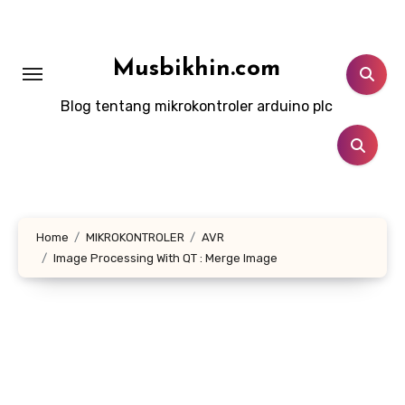
Lewati
ke
konten
Musbikhin.com
Blog tentang mikrokontroler arduino plc
Home
MIKROKONTROLER
AVR
Image Processing With QT : Merge Image