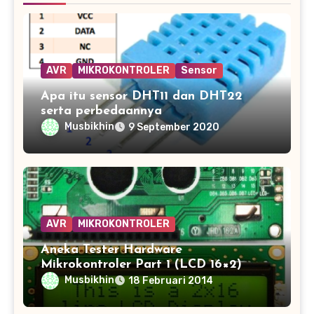
AVR
MIKROKONTROLER
Sensor
Apa itu sensor DHT11 dan DHT22
serta perbedaannya
Musbikhin
9 September 2020
AVR
MIKROKONTROLER
Aneka Tester Hardware
Mikrokontroler Part 1 (LCD 16×2)
Musbikhin
18 Februari 2014