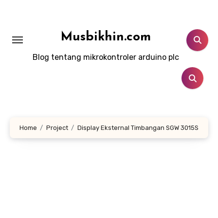
Lewati
ke
konten
Musbikhin.com
Blog tentang mikrokontroler arduino plc
Home
Project
Display Eksternal Timbangan SGW 3015S