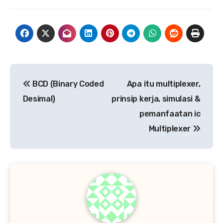
Navigasi
BCD (Binary Coded
Apa itu multiplexer,
pos
Desimal)
prinsip kerja, simulasi &
pemanfaatan ic
Multiplexer