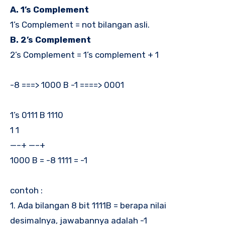
A. 1’s Complement
1’s Complement = not bilangan asli.
B. 2’s Complement
2’s Complement = 1’s complement + 1
-8 ===> 1000 B -1 ====> 0001
1’s 0111 B 1110
1 1
—–+ —–+
1000 B = -8 1111 = -1
contoh :
1. Ada bilangan 8 bit 1111B = berapa nilai
desimalnya, jawabannya adalah -1