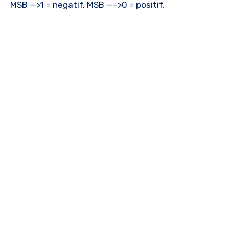
MSB —>1 = negatif. MSB —–>0 = positif.