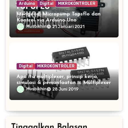
Arduino
Digital
MIKROKONTROLER
Mengenal Micropump Topsflo dan
Kontrol via Arduino Uno
Musbikhin
21 Januari 2021
Digital
MIKROKONTROLER
Apa itu multiplexer, prinsip kerja,
simulasi & pemanfaatan ic Multiplexer
Musbikhin
28 Juni 2019
Tinggalkan Balasan