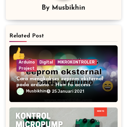
By
Musbikhin
Related Post
Arduino
Digital
MIKROKONTROLER
Project
Cara mengkakses eeprom eksternal
pada arduino – How to access
external eeprom arduino mega
Musbikhin
25 Januari 2021