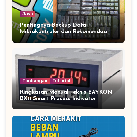
Jasa
Pentingnya Backup Data
Mikrokontroler dan Rekomendasi
Jasa Copy IC Terpercaya
Timbangan
Tutorial
Ringkasan Manual Teknis BAYKON
BX11 Smart Process Indicator