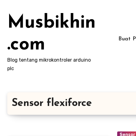
Lewati
ke
Musbikhin
konten
.com
Buat 
Blog tentang mikrokontroler arduino
plc
Sensor flexiforce
Sensor