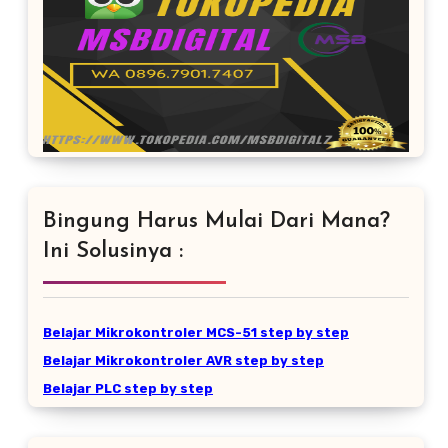
Bingung Harus Mulai Dari Mana?
Ini Solusinya :
Belajar Mikrokontroler MCS-51 step by step
Belajar Mikrokontroler AVR step by step
Belajar PLC step by step