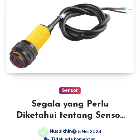
Sensor
Segala yang Perlu
Diketahui tentang Sensor
Proximity: Jenis, Aplikasi,
Musbikhin
5 Mei 2023
dan Faktor yang Harus
Tidak ada komentar