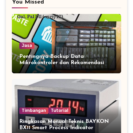
You Missed
Jasa
Pentingnya Backup Data
Mikrokontroler dan Rekomendasi
Jasa Copy IC Terpercaya
Timbangan
Tutorial
Ringkasan Manual Teknis BAYKON
BX11 Smart Process Indicator