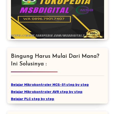
Bingung Harus Mulai Dari Mana?
Ini Solusinya :
Belajar Mikrokontroler MCS-51 step by step
Belajar Mikrokontroler AVR step by step
Belajar PLC step by step