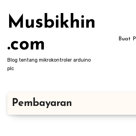
Lewati
ke
Musbikhin
konten
.com
Buat 
Blog tentang mikrokontroler arduino
plc
Pembayaran