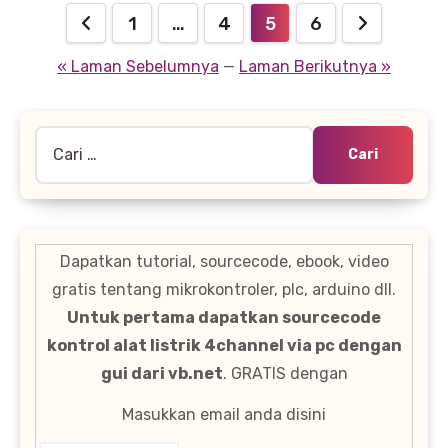
Paginasi
1
…
4
5
6
pos
« Laman Sebelumnya
—
Laman Berikutnya »
Cari
untuk:
Dapatkan tutorial, sourcecode, ebook, video
gratis tentang mikrokontroler, plc, arduino dll.
Untuk pertama dapatkan sourcecode
kontrol alat listrik 4channel via pc dengan
gui dari vb.net
. GRATIS dengan
Masukkan email anda disini