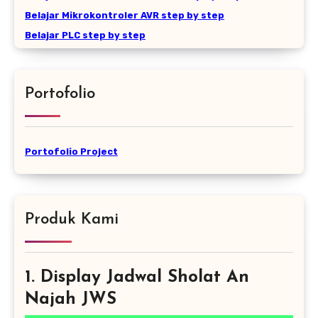
Belajar Mikrokontroler AVR step by step
Belajar PLC step by step
Portofolio
Portofolio Project
Produk Kami
1. Display Jadwal Sholat An
Najah JWS