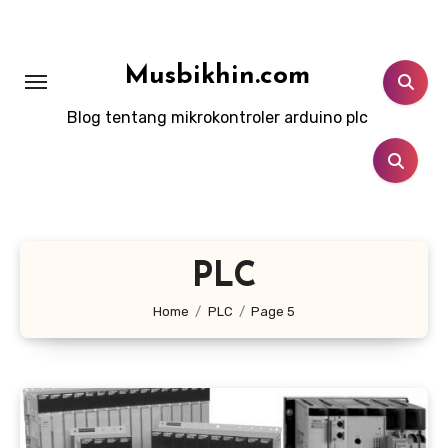
Lewati
ke
konten
Musbikhin.com
Blog tentang mikrokontroler arduino plc
PLC
Home
PLC
Page 5