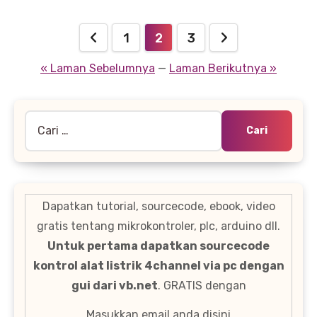
Paginasi
1
2
3
pos
« Laman Sebelumnya
—
Laman Berikutnya »
Cari
untuk:
Dapatkan tutorial, sourcecode, ebook, video
gratis tentang mikrokontroler, plc, arduino dll.
Untuk pertama dapatkan sourcecode
kontrol alat listrik 4channel via pc dengan
gui dari vb.net
. GRATIS dengan
Masukkan email anda disini