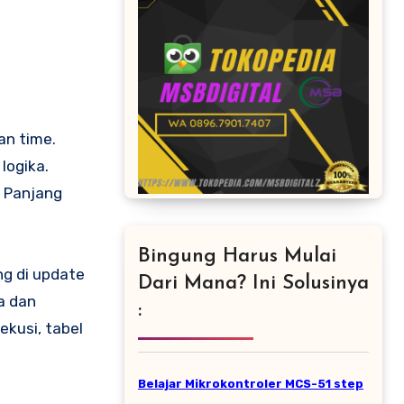
an time.
logika.
. Panjang
Bingung Harus Mulai
g di update
Dari Mana? Ini Solusinya
a dan
:
kusi, tabel
Belajar Mikrokontroler MCS-51 step