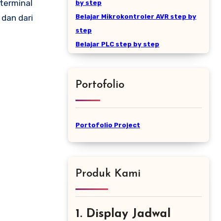
terminal
by step
 dan dari
Belajar Mikrokontroler AVR step by
step
Belajar PLC step by step
Portofolio
Portofolio Project
Produk Kami
1. Display Jadwal