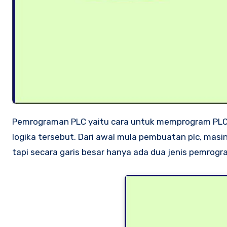
Pemrograman PLC yaitu cara untuk memprogram PLC agar plc mengerti logika yang diinginkan oleh penyusun/pembuat
logika tersebut. Dari awal mula pembuatan plc, mas
tapi secara garis besar hanya ada dua jenis pemrog