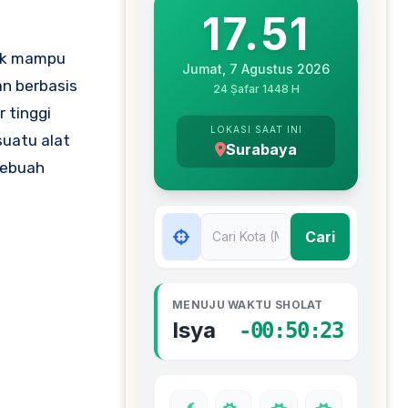
tuk mampu
n berbasis
 tinggi
suatu alat
sebuah