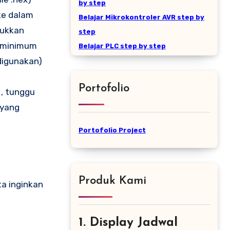
by step
ke dalam
Belajar Mikrokontroler AVR step by
sukkan
step
m minimum
Belajar PLC step by step
digunakan)
Portofolio
 , tunggu
 yang
Portofolio Project
Produk Kami
ta inginkan
1. Display Jadwal