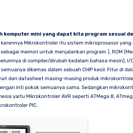
h komputer mini yang dapat kita program sesuai d
a kerennya Mikrokontroler itu sistem mikroprosesor yang
i sebagai memori untuk menjalankan program ), ROM (Me
elumnya di compiler/dirubah kedalam bahasa mesin), I/
an semuanya dikemas dalam sebuah CHIP kecil. Fitur di da
lihat dari datasheet masing-masing produk mikrokontrole
 dengan inti pokok semuanya sama. Sedangkan mikrokontr
sia yaitu Mikrokontroler AVR seperti ATMega 8, ATmeg
rokontroler PIC.