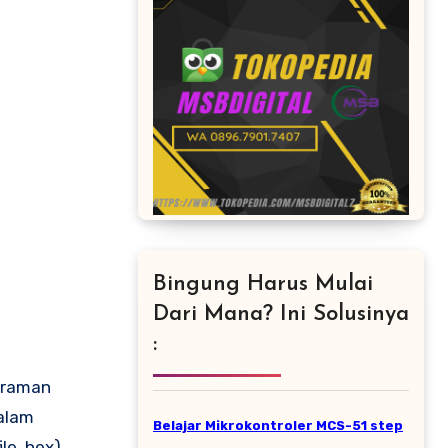
Bingung Harus Mulai
Dari Mana? Ini Solusinya
:
graman
dalam
Belajar Mikrokontroler MCS-51 step
le .hex)