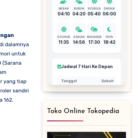
engan
 di dalamnya
mori untuk
O (Sarana
lam
r yang tiap
oler sendiri
a 162,
Toko Online Tokopedia