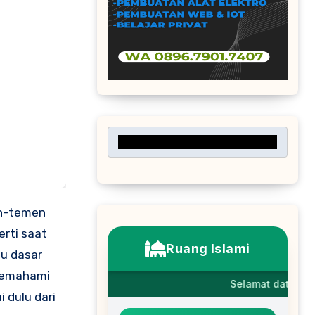
en-temen
erti saat
au dasar
memahami
i dulu dari